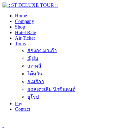
Home
Company
Shop
Hotel Rate
Air Ticket
Tours
ฮ่องกง-มาเก๊า
ญี่ปุ่น
เกาหลี
ไต้หวัน
อเมริกา
ออสเตรเลีย-นิวซีแลนด์
ยุโรป
Pay
Contact