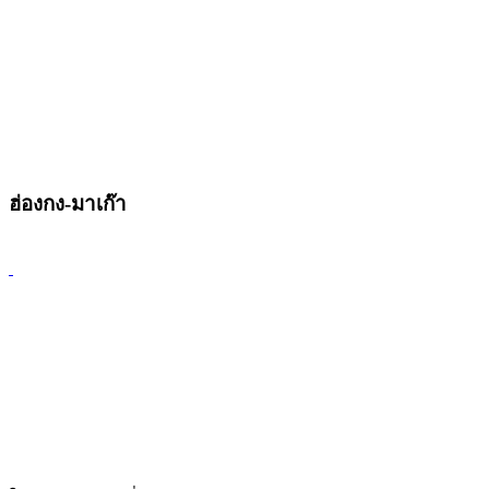
ฮ่องกง-มาเก๊า