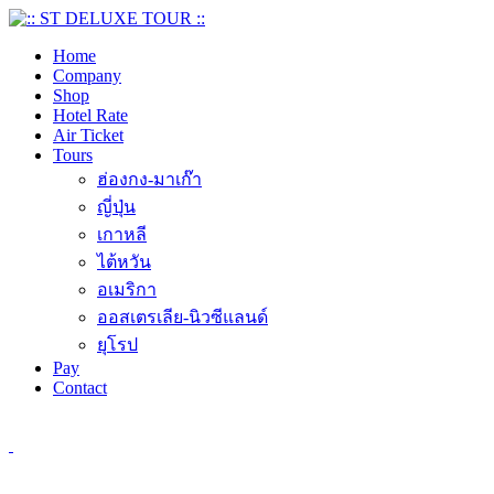
Home
Company
Shop
Hotel Rate
Air Ticket
Tours
ฮ่องกง-มาเก๊า
ญี่ปุ่น
เกาหลี
ไต้หวัน
อเมริกา
ออสเตรเลีย-นิวซีแลนด์
ยุโรป
Pay
Contact