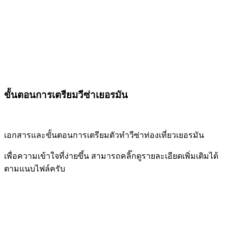
ขั้นตอนการเตรียมวีซ่าเยอรมัน
เอกสารและขั้นตอนการเตรียมตัวทำวีซ่าท่องเที่ยวเยอรมัน
เพื่อความเข้าใจที่ง่ายขึ้น สามารถคลิ๊กดูรายละเอียดเพิ่มเติมได้
ตามแนบไฟล์ครับ