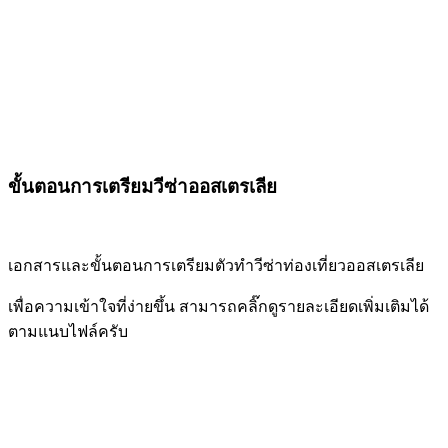
ขั้นตอนการเตรียมวีซ่าออสเตรเลีย
เอกสารและขั้นตอนการเตรียมตัวทำวีซ่าท่องเที่ยวออสเตรเลีย
เพื่อความเข้าใจที่ง่ายขึ้น สามารถคลิ๊กดูรายละเอียดเพิ่มเติมได้
ตามแนบไฟล์ครับ