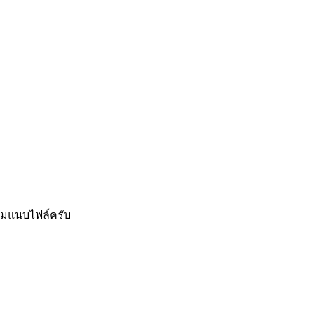
้ตามแนบไฟล์ครับ