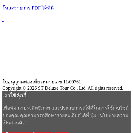
โหลดรายการ PDF ได้ที่นี่
ใบอนุญาตท่องเที่ยวหมายเลข 11/00761
Copyright
©
2026
ST Deluxe Tour Co., Ltd. All rights reserved.
เราใช้คุ้กกี้
เพื่อพัฒนาประสิทธิภาพ และประสบการณ์ที่ดีในการใช้เว็บไซต์
ของคุณ คุณสามารถศึกษารายละเอียดได้ที่ ปุ่ม "นโยบายความ
เป็นส่วนตัว"