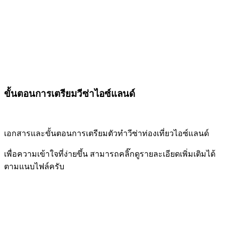
ขั้นตอนการเตรียมวีซ่าไอซ์แลนด์
เอกสารและขั้นตอนการเตรียมตัวทำวีซ่าท่องเที่ยวไอซ์แลนด์
เพื่อความเข้าใจที่ง่ายขึ้น สามารถคลิ๊กดูรายละเอียดเพิ่มเติมได้
ตามแนบไฟล์ครับ