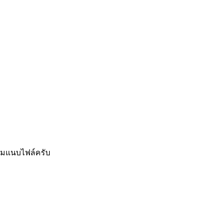
้ตามแนบไฟล์ครับ