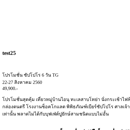
test25
โปรโมชั่น ซัปโปโร 6 วัน TG
22-27 สิงหาคม 2560
49,900.-
โปรโมชั่นสุดคุ้ม เที่ยวหมู่บ้านไอนุ ทะเลสาบโทย่า นั่งกระเช้าไฟฟ
กล่องดนตรี โรงงานช็อคโกแลต พิพิธภัณฑ์เบียร์ซัปโปโร ศาลเจ้าซั
เท่านั้น พลาดไม่ได้กับบุฟเฟ่ต์ปูยักษ์สามชนิดแบบไม่อั้น