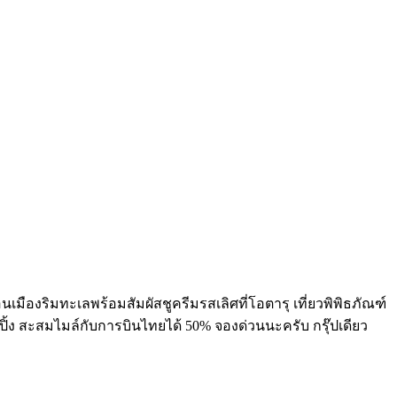
อนเมืองริมทะเลพร้อมสัมผัสชูครีมรสเลิศที่โอตารุ เที่ยวพิพิธภัณฑ์
ปปิ้ง สะสมไมล์กับการบินไทยได้ 50% จองด่วนนะครับ กรุ๊ปเดียว