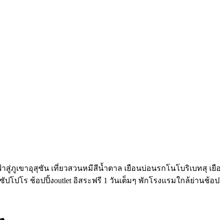
้าสู่ภูเขาอุสุซัน เที่ยวสวนหมีสีน้ำตาล เยือนบ่อนรกโนโบริเบทสุ เยื
ปโปโร ช้อปปิ้งoutlet อิสระฟรี 1 วันเต็มๆ พักโรงแรมใกล้ย่านช้อ