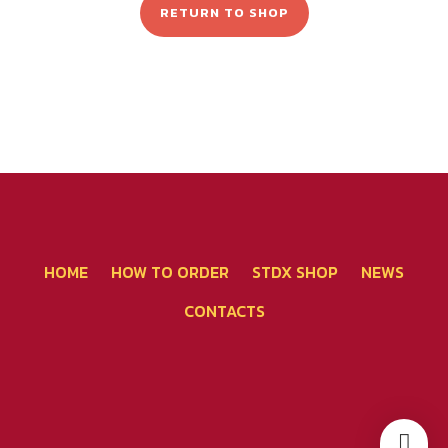
RETURN TO SHOP
โทรศัพท์ 02-267-2020
HOME
HOW TO ORDER
STDX SHOP
NEWS
CONTACTS
คุยผ่าน Line - แจ้งชำระเงิน
คุยผ่าน FB Messenger