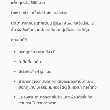
แพ็คคู่เหลือ 850 บาท
Fumakilla เหยื่อล่อกำจัดแมลงสาบ
นำเข้ามาจากประเทศญี่ปุ่น รุ่นLimitted กล่องนึงมี 12
ชิ้น รับประกันความปลอดภัยจากผู้เชี่ยวชาญญี่ปุ่น
คุณสมบัติ
ออกฤทธิ์ยาวนานถึง 1 ปี
ไม่มีกลิ่นเหม็น
มีตัวกับดัก 4 รูปแบบ
สามารถวางตามจุดต่างๆที่เจอแมลงสาบได้ เช่น
ซอกตู้แคบ เหลี่ยมมุมห้อง ใต้ตู้ ในห้องน้ำ ท่อน้ำทิ้ง
แมลงสาบสามารถตายในรัง แล้วเพื่อนตัวอื่นก็จะ
ตายตามไปด้วยจากซาก