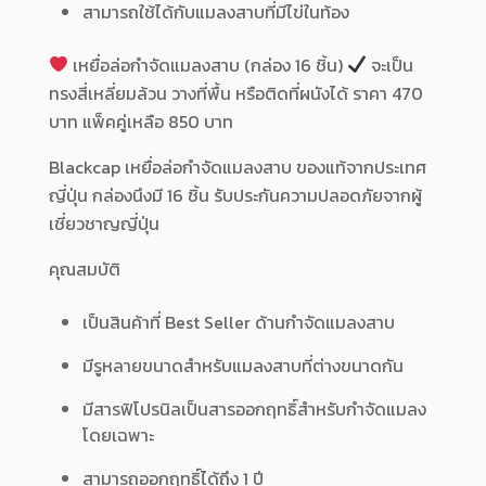
สามารถใช้ได้กับแมลงสาบที่มีไข่ในท้อง
เหยื่อล่อกำจัดแมลงสาบ (กล่อง 16 ชิ้น)
จะเป็น
ทรงสี่เหลี่ยมล้วน วางที่พื้น หรือติดที่ผนังได้ ราคา 470
บาท แพ็คคู่เหลือ 850 บาท
Blackcap เหยื่อล่อกำจัดแมลงสาบ ของแท้จากประเทศ
ญี่ปุ่น กล่องนึงมี 16 ชิ้น รับประกันความปลอดภัยจากผู้
เชี่ยวชาญญี่ปุ่น
คุณสมบัติ
เป็นสินค้าที่ Best Seller ด้านกำจัดแมลงสาบ
มีรูหลายขนาดสำหรับแมลงสาบที่ต่างขนาดกัน
มีสารฟิโปรนิลเป็นสารออกฤทธิ์สำหรับกำจัดแมลง
โดยเฉพาะ
สามารถออกฤทธิ์ได้ถึง 1 ปี