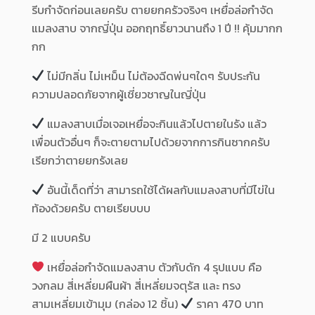
รีบกำจัดก่อนเลยครับ ตายยกครัวจริงๆ เหยื่อล่อกำจัด
แมลงสาบ จากญี่ปุ่น ออกฤทธิ์ยาวนานถึง 1 ปี !! คุ้มมากก
กก
ไม่มีกลิ่น ไม่เหม็น ไม่ต้องฉีดพ่นๆใดๆ รับประกัน
ความปลอดภัยจากผู้เชี่ยวชาญในญี่ปุ่น
แมลงสาบเมื่อเจอเหยื่อจะกินแล้วไปตายในรัง แล้ว
เพื่อนตัวอื่นๆ ก็จะตายตามไปด้วยจากการกินซากครับ
เรียกว่าตายยกรังเลย
อันนี้เด็ดที่ว่า สามารถใช้ได้ผลกับแมลงสาบที่มีไข่ใน
ท้องด้วยครับ ตายเรียบบบ
มี 2 แบบครับ
เหยื่อล่อกำจัดแมลงสาบ ตัวกับดัก 4 รุปแบบ คือ
วงกลม สี่เหลี่ยมผืนผ้า สี่เหลี่ยมจตุรัส และ ทรง
สามเหลี่ยมเข้ามุม (กล่อง 12 ชิ้น)
ราคา 470 บาท